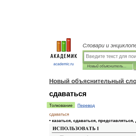
Словари и энциклоп
academic.ru
Новый объяснительный словарь синонимов русского языка
Новый объяснительный сло
сдаваться
Толкование
Перевод
сдаваться
•
казаться
,
сдаваться
,
представляться
,