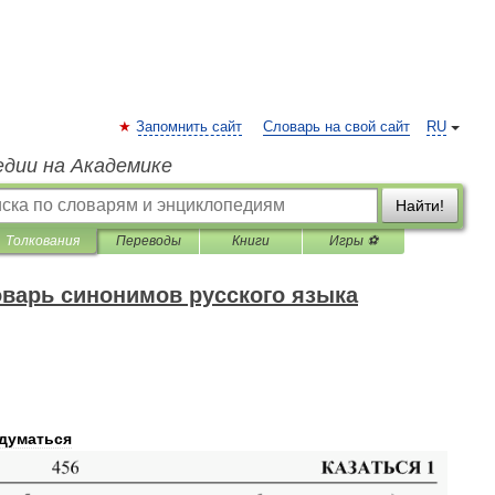
Запомнить сайт
Словарь на свой сайт
RU
едии на Академике
Найти!
Толкования
Переводы
Книги
Игры ⚽
варь синонимов русского языка
думаться